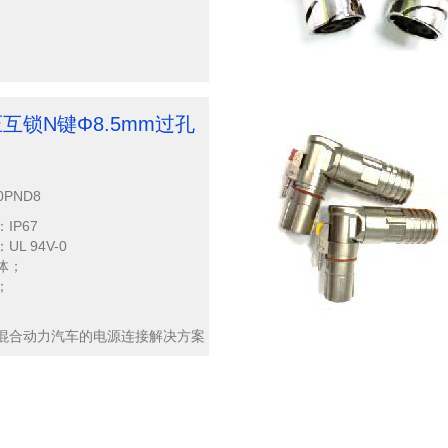
压互锁N键Φ8.5mm过孔
0PND8
IP67
L 94V-0
体；
；
混合动力汽车的电源连接解决方案