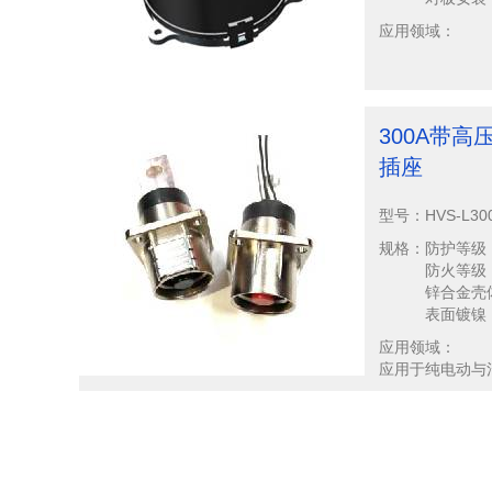
应用领域：
300A带高
插座
型号：
HVS-L30
规格：
防护等级：
防火等级：U
锌合金壳
表面镀镍
应用领域：
应用于纯电动与