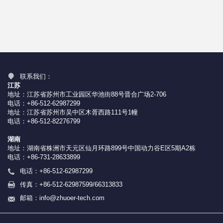
随着技术的进步和可持续发展观念的树立，新能源汽车应运而生，
采用非常规的车用燃料作为动力来源。目前新能源汽车市场以混合
动力汽车为主，燃料电池车等新能源汽车为辅的发展方向；而在未
来，在纯电动技术成熟的基础上，纯电动汽车逐步替代混合动力及
燃料电池汽车以至于完全占据新能源汽车市场，实现零排放。在我
联系我们：
江苏
国，国家将大幅提高纯电动汽车、插电式混合动力汽车累计产销
地址：江苏省苏州市工业园区华池街88号晋合广场2-706
电话：+86-512-62987299
量，形成与市场规模相适应的充电设施体系和新能源汽车商业运行
地址：江苏省苏州市吴中区木胥西路111号1幢
电话：+86-512-82276799
模式。到2020年则实现纯电动汽车、插电式混合动力汽车累计产销
湖南
量在2015年的基础上再上一个新台阶，实现规模化商业运营。由此
地址：湖南省株洲市天元区仙月环路899号中国动力谷E区5期A2栋
电话：+86-731-28633899
可见，新能源汽车的高速发展是必然趋势。
电话：
+86-512-62987299
传真：
+86-512-62987599/66313833
在此环境下，连接器作为汽车内部的核心元器件、线束作为汽车电
邮箱：
info@zhuoer-tech.com
路的网络主体，也必须进行全面的改进。新能源汽车由于存在高压